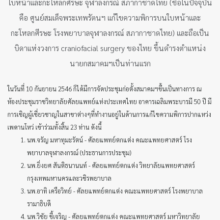
ใบหน้าและกะโหลกศีรษะ จุฬาลงกรณ์ สภากาชาดไทย (ชื่อในปัจจุบัน
คือ ศูนย์สมเด็จพระเทพรัตนฯ แก้ไขความพิการบนใบหน้าและ
กะโหลกศีรษะ โรงพยาบาลจุฬาลงกรณ์ สภากาชาดไทย) และถือเป็น
บิดาแห่งวงการ craniofacial surgery ของไทย ขึ้นดำรงตำแหน่ง
นายกสมาคมฯเป็นท่านแรก
ในวันที่ 10 กันยายน 2546 ก็ได้มีการจัดประชุมก่อตั้งสมาคมฯขึ้นเป็นทางการ ณ
ห้องประชุมราชวิทยาลัยศัลยแพทย์แห่งประเทศไทย อาคารเฉลิมพระบารมี 50 ปี มี
การเชิญผู้เชี่ยวชาญในสาขาต่างๆที่ทำงานอยู่ในด้านการแก้ไขความพิการปากแหว่ง
เพดานโหว่ เข้าร่วมทั้งสิ้น 23 ท่าน ดังนี้
นพ.จรัญ มหาทุมะรัตน์ - ศัลยแพทย์ตกแต่ง คณะแพทยศาสตร์ โรง
พยาบาลจุฬาลงกรณ์ (ประธานการประชุม)
นพ.ยิ่งยศ สันติธนานนท์ - ศัลยแพทย์ตกแต่ง วิทยาลัยแพทยศาสตร์
กรุงเทพมหานครและวชิรพยาบาล
นพ.อาทิ เครือวิทย์ - ศัลยแพทย์ตกแต่ง คณะแพทยศาสตร์ โรงพยาบาล
รามาธิบดี
นพ.วิชัย ชี้เจริญ - ศัลยแพทย์ตกแต่ง คณะแพทยศาสตร์ มหาวิทยาลัย