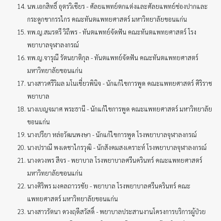
นพ.เอกสิทธิ์ อุตรวิเชียร - ศัลยแพทย์ตกแต่งและศัลยแพทย์ช่องปากและ
กระดูกขากรรไกร คณะทันตแพทยศาสตร์ มหาวิทยาลัยขอนแก่น
ทพ.ญ.สมรตรี วิถีพร - ทันตแพทย์จัดฟัน คณะทันตแพทยศาสตร์ โรง
พยาบาลจุฬาลงกรณ์
ทพ.ญ.จารุณี รัตนยาติกุล - ทันตแพทย์จัดฟัน คณะทันตแพทยศาสตร์
มหาวิทยาลัยขอนแก่น
นางสาวศรีวิมล มโนเชี่ยวพินิจ - นักแก้ไขการพูด คณะแพทยศาสตร์ ศิริราช
พยาบาล
นางเบญจมาศ พระธานี - นักแก้ไขการพูด คณะแพทยศาสตร์ มหาวิทยาลัย
ขอนแก่น
นางปรียา หล่อวัฒนพงษา - นักแก้ไขการพูด โรงพยาบาลจุฬาลงกรณ์
นางปราณี พงเดชาไกรวุฒิ - นักสังคมสงเคราะห์ โรงพยาบาลจุฬาลงกรณ์
นางดวงพร สีจร - พยาบาล โรงพยาบาลศรีนครินทร์ คณะแพทยศาสตร์
มหาวิทยาลัยขอนแก่น
นางศิริพร มงคลถาวรชัย - พยาบาล โรงพยาบาลศรีนครินทร์ คณะ
แพทยศาสตร์ มหาวิทยาลัยขอนแก่น
นางสาวรัตนา ดวงฤดีสวัสดิ์ - พยาบาลประสานงานโครงการบริการผู้ป่วย