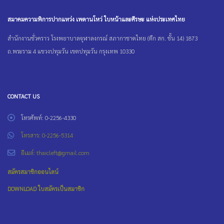
สมาคมความพิการปากแหว่ง เพดานโหว่ ใบหน้าและศีรษะ แห่งประเทศไทย
สำนักงานชั่วคราว โรงพยาบาลจุฬาลงกรณ์ สภากาชาดไทย (ตึก สก. ชั้น 14) 1873
ถ.พระราม 4 แขวงปทุมวัน เขตปทุมวัน กรุงเทพ 10330
CONTACT US
โทรศัพท์: 0-2256-4330
โทรสาร: 0-2256-5314
อีเมล์: thaicleft@gmail.com
สมัครสมาชิกออนไลน์
DOWNLOAD ใบสมัครเป็นสมาชิก