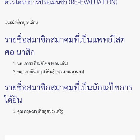
ควรได้รับการประเมินซ้ำ (RE-EVALUATION)
แนะนำที่อายุ 9 เดือน
รายชื่อสมาชิกสมาคมที่เป็นแพทย์โสต
ศอ นาสิก
นพ. ภาธร ภิรมย์ไชย [ขอนแก่น]
พญ. ภาณินี จารุศรีพันธุ์ [กรุงเทพมหานคร]
รายชื่อสมาชิกสมาคมที่เป็นนักแก้ไขการ
ได้ยิน
คุณ กฤษณา เลิศสุขประเสริฐ