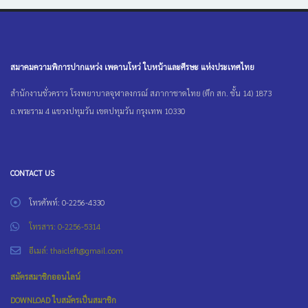
สมาคมความพิการปากแหว่ง เพดานโหว่ ใบหน้าและศีรษะ แห่งประเทศไทย
สำนักงานชั่วคราว โรงพยาบาลจุฬาลงกรณ์ สภากาชาดไทย (ตึก สก. ชั้น 14) 1873
ถ.พระราม 4 แขวงปทุมวัน เขตปทุมวัน กรุงเทพ 10330
CONTACT US
โทรศัพท์: 0-2256-4330
โทรสาร: 0-2256-5314
อีเมล์: thaicleft@gmail.com
สมัครสมาชิกออนไลน์
DOWNLOAD ใบสมัครเป็นสมาชิก