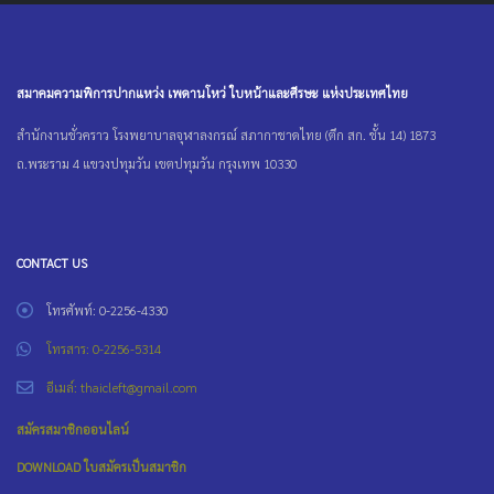
สมาคมความพิการปากแหว่ง เพดานโหว่ ใบหน้าและศีรษะ แห่งประเทศไทย
สำนักงานชั่วคราว โรงพยาบาลจุฬาลงกรณ์ สภากาชาดไทย (ตึก สก. ชั้น 14) 1873
ถ.พระราม 4 แขวงปทุมวัน เขตปทุมวัน กรุงเทพ 10330
CONTACT US
โทรศัพท์: 0-2256-4330
โทรสาร: 0-2256-5314
อีเมล์: thaicleft@gmail.com
สมัครสมาชิกออนไลน์
DOWNLOAD ใบสมัครเป็นสมาชิก